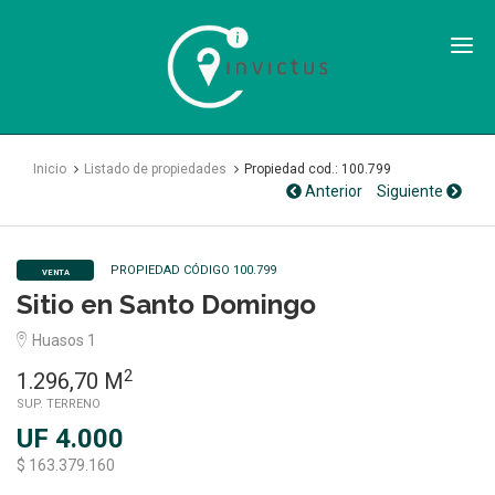
Inmobiliaria
Invictus
SPA
Inicio
Listado de propiedades
Propiedad cod.: 100.799
Anterior
Siguiente
PROPIEDAD CÓDIGO 100.799
VENTA
Sitio en Santo Domingo
Huasos 1
2
1.296,70 M
SUP. TERRENO
UF 4.000
$ 163.379.160