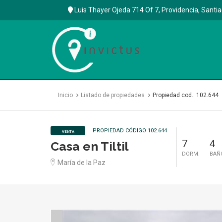
Luis Thayer Ojeda 714 Of 7, Providencia, Santi
Inmobiliaria
Invictus
SPA
Inicio
Listado de propiedades
Propiedad cod.: 102.644
PROPIEDAD CÓDIGO 102.644
VENTA
7
4
Casa en Tiltil
DORM.
BAÑ
María de la Paz