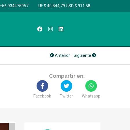
+56 934475957
UF $ 40.844,79
USD $ 911,58
Anterior
Siguiente
Compartir en:
Facebook
Twitter
Whatsapp