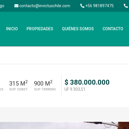
ago
contacto@invictuschile.com
+56 981897475
INICIO
PROPIEDADES
QUIÉNES SOMOS
CONTACTO
$ 380.000.000
2
2
315 M
900 M
UF 9.303,51
OS
SUP. CONST.
SUP. TERRENO