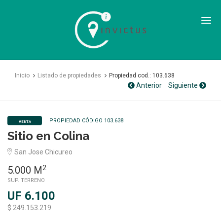
Inmobiliaria
Invictus
SPA
Inicio
Listado de propiedades
Propiedad cod.: 103.638
Anterior
Siguiente
PROPIEDAD CÓDIGO 103.638
VENTA
Sitio en Colina
San Jose Chicureo
2
5.000 M
SUP. TERRENO
UF 6.100
$ 249.153.219