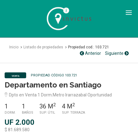
Inmobiliaria
Invictus
SPA
Inicio
Listado de propiedades
Propiedad cod.: 103.721
Anterior
Siguiente
PROPIEDAD CÓDIGO 103.721
VENTA
Departamento en Santiago
Dpto en Venta 1 Dorm.Metro Irarrazabal Oportunidad
2
2
1
1
36 M
4 M
DORM.
BAÑOS
SUP. ÚTIL
SUP. TERRAZA
UF 2.000
$ 81.689.580