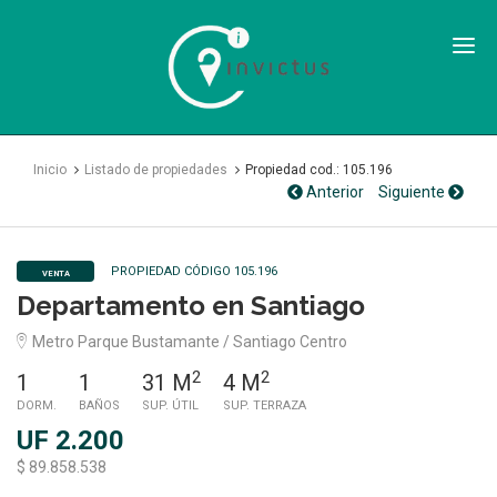
Inmobiliaria
Invictus
SPA
Inicio
Listado de propiedades
Propiedad cod.: 105.196
Anterior
Siguiente
PROPIEDAD CÓDIGO 105.196
VENTA
Departamento en Santiago
Metro Parque Bustamante / Santiago Centro
2
2
1
1
31 M
4 M
DORM.
BAÑOS
SUP. ÚTIL
SUP. TERRAZA
UF 2.200
$ 89.858.538