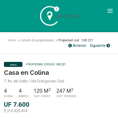
Inmobiliaria
Invictus
SPA
Inicio
Listado de propiedades
Propiedad cod.: 108.221
Anterior
Siguiente
PROPIEDAD CÓDIGO 108.221
VENTA
Casa en Colina
Av. del Valle / Old Grangonian Club
2
2
4
4
120 M
247 M
DORM.
BAÑOS
SUP. CONST.
SUP. TERRENO
UF 7.600
$ 310.420.404