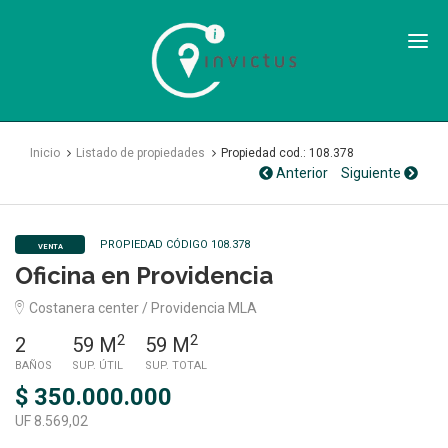
Inmobiliaria
Invictus
SPA
Inicio
Listado de propiedades
Propiedad cod.: 108.378
Anterior
Siguiente
PROPIEDAD CÓDIGO 108.378
VENTA
Oficina en Providencia
Costanera center / Providencia MLA
2
2
2
59 M
59 M
BAÑOS
SUP. ÚTIL
SUP. TOTAL
$ 350.000.000
UF 8.569,02