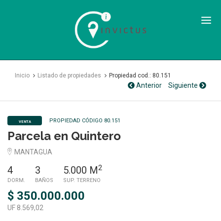
Inmobiliaria
Invictus
SPA
Inicio
Listado de propiedades
Propiedad cod.: 80.151
Anterior
Siguiente
PROPIEDAD CÓDIGO 80.151
VENTA
Parcela en Quintero
MANTAGUA
2
4
3
5.000 M
DORM.
BAÑOS
SUP. TERRENO
$ 350.000.000
UF 8.569,02