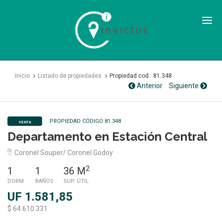
Inmobiliaria
Invictus
SPA
Inicio
Listado de propiedades
Propiedad cod.: 81.348
Anterior
Siguiente
PROPIEDAD CÓDIGO 81.348
VENTA
Departamento en Estación Central
Coronel Souper/ Coronel Godoy
2
1
1
36 M
DORM.
BAÑOS
SUP. ÚTIL
UF 1.581,85
$ 64.610.331