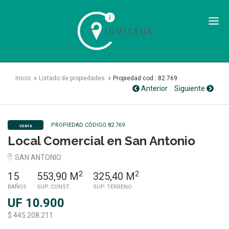
Inmobiliaria
Invictus
SPA
Inicio
Listado de propiedades
Propiedad cod.: 82.769
Anterior
Siguiente
PROPIEDAD CÓDIGO 82.769
VENTA
Local Comercial en San Antonio
SAN ANTONIO
2
2
15
553,90 M
325,40 M
BAÑOS
SUP. CONST.
SUP. TERRENO
UF 10.900
$ 445.208.211